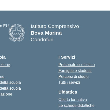
Istituto Comprensivo
Bova Marina
Condofuri
— Visita la pagina iniziale della s
ola
I Servizi
azione
Personale scolastico
Famiglie e studenti
one
Percorsi di studio
 della scuola
Tutti i servizi
 della scuola
Didattica
zazione
Offerta formativa
Le schede didattiche