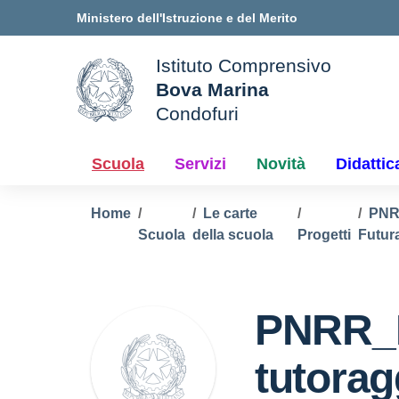
Vai ai contenuti
Vai al menu di navigazione
Vai al footer
Ministero dell'Istruzione e del Merito
Istituto Comprensivo
Bova Marina
ale della scuola
Condofuri
— Visita la pagina iniziale d
Scuola
Servizi
Novità
Didattic
Home
Le carte
PNR
Scuola
della scuola
Progetti
Futur
PNRR_In
tutorag