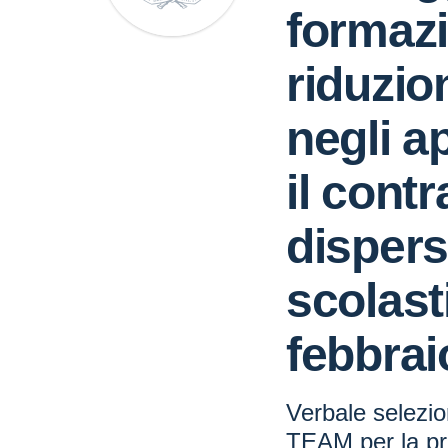
formazi
riduzio
negli a
il contr
disper
scolast
febbraio
Verbale selezio
TEAM per la pr