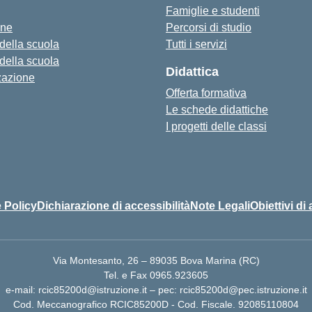
Famiglie e studenti
one
Percorsi di studio
 della scuola
Tutti i servizi
 della scuola
Didattica
zazione
Offerta formativa
Le schede didattiche
I progetti delle classi
 Policy
Dichiarazione di accessibilità
Note Legali
Obiettivi di 
Via Montesanto, 26 – 89035 Bova Marina (RC)
Tel. e Fax 0965.923605
e-mail: rcic85200d@istruzione.it – pec: rcic85200d@pec.istruzione.it
Cod. Meccanografico RCIC85200D - Cod. Fiscale. 92085110804