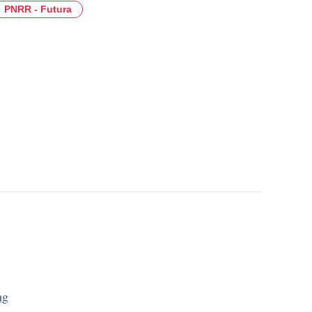
PNRR - Futura
ng