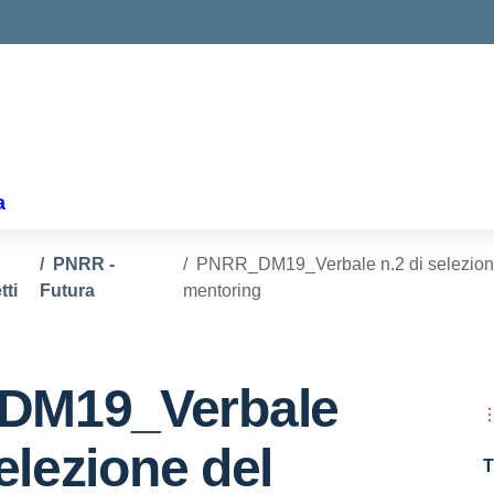
ella scuola
a
PNRR -
PNRR_DM19_Verbale n.2 di selezione 
tti
Futura
mentoring
DM19_Verbale
selezione del
T