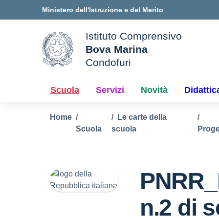
Vai ai contenuti
Vai al menu di navigazione
Vai al footer
Ministero dell'Istruzione e del Merito
Istituto Comprensivo
Bova Marina
ale della scuola
Condofuri
— Visita la pagina iniziale d
Scuola
Servizi
Novità
Didattic
Home
Le carte della
Scuola
scuola
Proge
PNRR_
n.2 di 