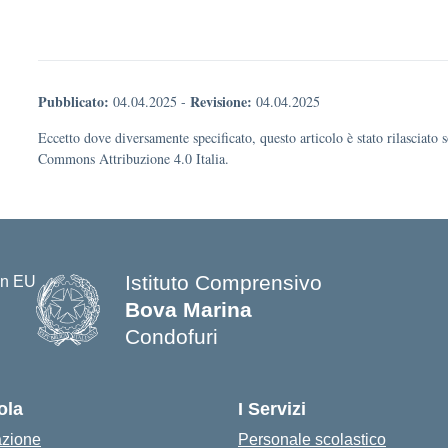
Pubblicato:
Revisione:
04.04.2025
-
04.04.2025
Eccetto dove diversamente specificato, questo articolo è stato rilasciato 
Commons Attribuzione 4.0 Italia.
Istituto Comprensivo
Bova Marina
Condofuri
— Visita la pagina iniziale della s
ola
I Servizi
azione
Personale scolastico