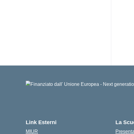
Link Esterni
La Scu
MIUR
Present