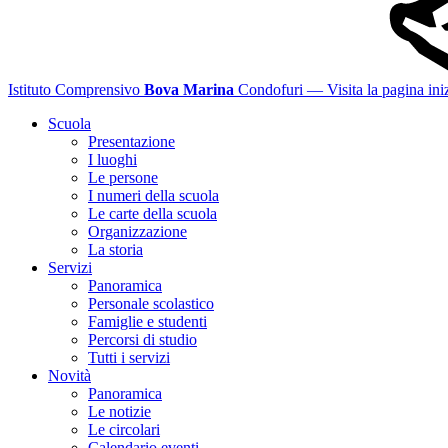
Istituto Comprensivo
Bova Marina
Condofuri
— Visita la pagina iniz
Scuola
Presentazione
I luoghi
Le persone
I numeri della scuola
Le carte della scuola
Organizzazione
La storia
Servizi
Panoramica
Personale scolastico
Famiglie e studenti
Percorsi di studio
Tutti i servizi
Novità
Panoramica
Le notizie
Le circolari
Calendario eventi