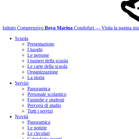
Istituto Comprensivo
Bova Marina
Condofuri
— Visita la pagina iniz
Scuola
Presentazione
I luoghi
Le persone
I numeri della scuola
Le carte della scuola
Organizzazione
La storia
Servizi
Panoramica
Personale scolastico
Famiglie e studenti
Percorsi di studio
Tutti i servizi
Novità
Panoramica
Le notizie
Le circolari
Calendario eventi