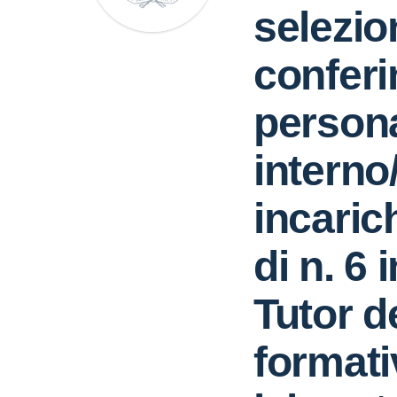
selezion
confer
person
interno
incaric
di n. 6 
Tutor d
formati