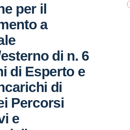
e per il
imento a
ale
/esterno di n. 6
hi di Esperto e
incarichi di
ei Percorsi
vi e