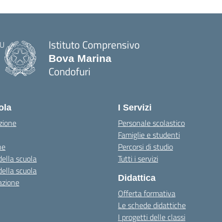
Istituto Comprensivo
Bova Marina
Condofuri
— Visita la pagina iniziale della scuola
ola
I Servizi
zione
Personale scolastico
Famiglie e studenti
ne
Percorsi di studio
della scuola
Tutti i servizi
della scuola
Didattica
azione
Offerta formativa
Le schede didattiche
I progetti delle classi