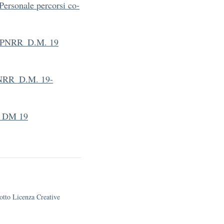
rsonale percorsi co-
_PNRR_D.M. 19
NRR_D.M. 19-
à__DM 19
sotto Licenza Creative