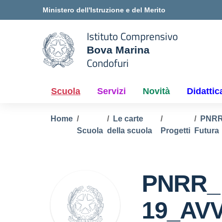
Vai ai contenuti
Vai al menu di navigazione
Vai al footer
Ministero dell'Istruzione e del Merito
Istituto Comprensivo
Bova Marina
e della scuola
Condofuri
— Visita la pagina iniziale del
Scuola
Servizi
Novità
Didattic
Home
Le carte
PNRR
Scuola
della scuola
Progetti
Futura
PNRR_
19_AVV