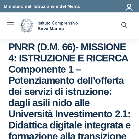
Vai ai contenuti
Vai al menu di navigazione
Vai al footer
Ministero dell'Istruzione e del Merito
Istituto Comprensivo
a
Bova Marina
— Visita la pagina iniziale della scuola
PNRR (D.M. 66)- MISSIONE
4: ISTRUZIONE E RICERCA
Componente 1 –
Potenziamento dell’offerta
dei servizi di istruzione:
dagli asili nido alle
Università Investimento 2.1:
Didattica digitale integrata e
formazione alla transizione