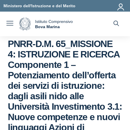
Vai ai contenuti
Vai al menu di navigazione
Vai al footer
Ministero dell'Istruzione e del Merito
Istituto Comprensivo
a
Bova Marina
— Visita la pagina iniziale della scuola
PNRR-D.M. 65_MISSIONE
4: ISTRUZIONE E RICERCA
Componente 1 –
Potenziamento dell’offerta
dei servizi di istruzione:
dagli asili nido alle
Università Investimento 3.1:
Nuove competenze e nuovi
linguaggi Azioni di