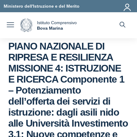
Vai ai contenuti
Vai al menu di navigazione
Vai al footer
Ministero dell'Istruzione e del Merito
Istituto Comprensivo
a
Bova Marina
— Visita la pagina iniziale della scuola
PIANO NAZIONALE DI
RIPRESA E RESILIENZA
MISSIONE 4: ISTRUZIONE
E RICERCA Componente 1
– Potenziamento
dell’offerta dei servizi di
istruzione: dagli asili nido
alle Università Investimento
3.1: Nuove competenze e