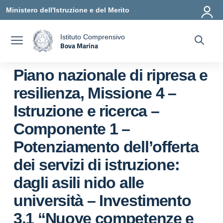
Vai ai contenuti
Vai al menu di navigazione
Vai al footer
Ministero dell'Istruzione e del Merito
Istituto Comprensivo
Bova Marina
a
— Visita la pagina iniziale della scuola
Piano nazionale di ripresa e
resilienza, Missione 4 –
Istruzione e ricerca –
Componente 1 –
Potenziamento dell’offerta
dei servizi di istruzione:
dagli asili nido alle
università – Investimento
3.1 “Nuove competenze e