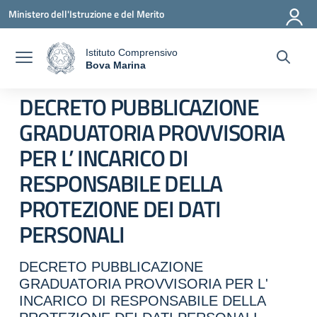
Vai ai contenuti
Vai al menu di navigazione
Vai al footer
Ministero dell'Istruzione e del Merito
Istituto Comprensivo
a
Bova Marina
— Visita la pagina iniziale della scuola
DECRETO PUBBLICAZIONE
GRADUATORIA PROVVISORIA
PER L’ INCARICO DI
RESPONSABILE DELLA
PROTEZIONE DEI DATI
PERSONALI
DECRETO PUBBLICAZIONE
GRADUATORIA PROVVISORIA PER L'
INCARICO DI RESPONSABILE DELLA