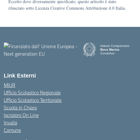
Eccetto dove diversamente specificato, questo articolo è stato
rilasciato sotto Licenza Creative Commons Attribuzione 4.0 Italia.
Istituto Comprensivo
Bova Marina
Condofuri
— Visita la pagina iniziale d
Link Esterni
MIUR
Ufficio Scolastico Regionale
Ufficio Scolastico Territoriale
Scuola in Chiaro
Iscrizioni On Line
Invalsi
Comune