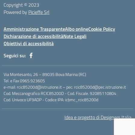
Copyright © 2023
Powered by
Picieffe Srl
Amministrazione Trasparente
Albo online
Cookie Policy
Dichiarazione di accessibilità
Note Legali
Obiettivi di accessibilità
Seguici su:
Via Montesanto, 26 – 89035 Bova Marina (RC)
Tel. e Fax 0965.923605
e-mail: rcic85200d@istruzione.it – pec: rcic85200d@pec.istruzione.it
Cod. Meccanografico RCIC85200D - Cod. Fiscale. 92085110804
Cod. Univoco UF9ADP - Codice IPA: icbmc_rcic85200d
Idea e progetto di Designers Italia