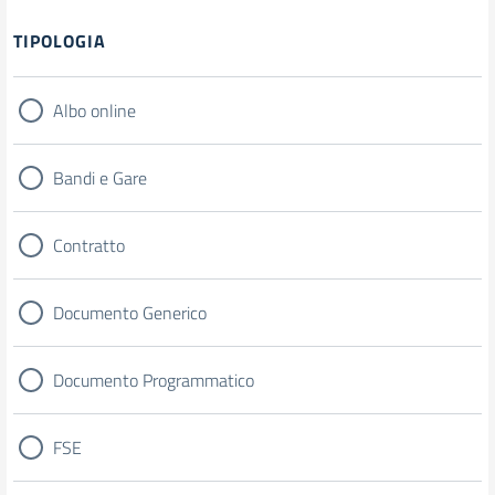
Filtri
TIPOLOGIA
Albo online
Bandi e Gare
Contratto
Documento Generico
Documento Programmatico
FSE