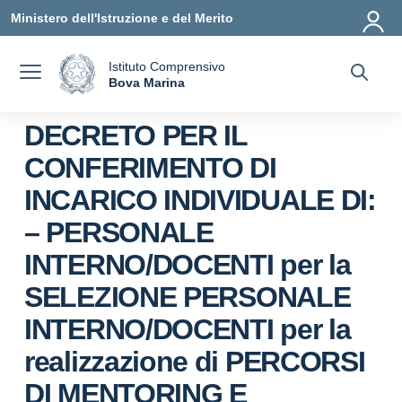
Vai ai contenuti
Vai al menu di navigazione
Vai al footer
Ministero dell'Istruzione e del Merito
Istituto Comprensivo
a
Bova Marina
— Visita la pagina iniziale della scuola
DECRETO PER IL
CONFERIMENTO DI
INCARICO INDIVIDUALE DI:
– PERSONALE
INTERNO/DOCENTI per la
SELEZIONE PERSONALE
INTERNO/DOCENTI per la
realizzazione di PERCORSI
DI MENTORING E