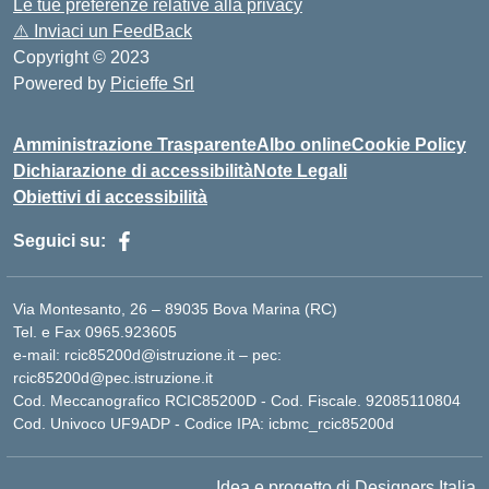
Le tue preferenze relative alla privacy
⚠️
Inviaci un FeedBack
Copyright © 2023
Powered by
Picieffe Srl
Amministrazione Trasparente
Albo online
Cookie Policy
Dichiarazione di accessibilità
Note Legali
Obiettivi di accessibilità
Seguici su:
Via Montesanto, 26 – 89035 Bova Marina (RC)
Tel. e Fax 0965.923605
e-mail: rcic85200d@istruzione.it – pec:
rcic85200d@pec.istruzione.it
Cod. Meccanografico RCIC85200D - Cod. Fiscale. 92085110804
Cod. Univoco UF9ADP - Codice IPA: icbmc_rcic85200d
Idea e progetto di Designers Italia