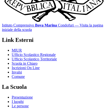
Istituto Comprensivo
Bova Marina
Condofuri
— Visita la pagina
iniziale della scuola
Link Esterni
MIUR
Ufficio Scolastico Regionale
Ufficio Scolastico Territoriale
Scuola in Chiaro
Iscrizioni On Line
Invalsi
Comune
La Scuola
Presentazione
I luoghi
Le persone