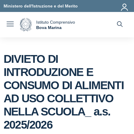
Vai ai contenuti
Vai al menu di navigazione
Vai al footer
Ministero dell'Istruzione e del Merito
Istituto Comprensivo
a
Bova Marina
— Visita la pagina iniziale della scuola
DIVIETO DI
INTRODUZIONE E
CONSUMO DI ALIMENTI
AD USO COLLETTIVO
NELLA SCUOLA_ a.s.
2025/2026