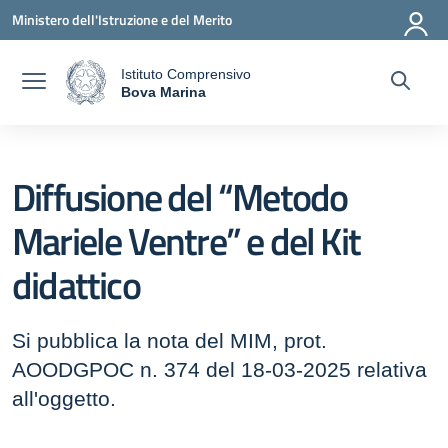
Vai ai contenuti
Vai al menu di navigazione
Vai al footer
Ministero dell'Istruzione e del Merito
Istituto Comprensivo
a
Bova Marina
— Visita la pagina iniziale della scuola
Diffusione del “Metodo
Mariele Ventre” e del Kit
didattico
Si pubblica la nota del MIM, prot.
AOODGPOC n. 374 del 18-03-2025 relativa
all'oggetto.