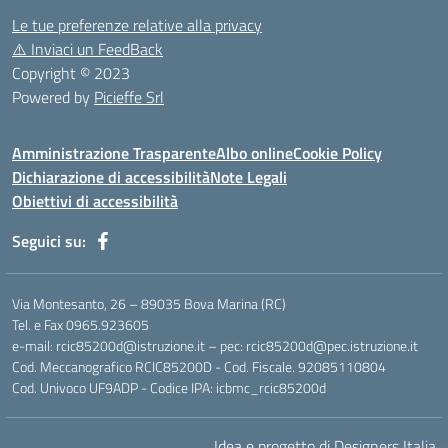
Le tue preferenze relative alla privacy
⚠️
Inviaci un FeedBack
Copyright © 2023
Powered by
Picieffe Srl
Amministrazione Trasparente
Albo online
Cookie Policy
Dichiarazione di accessibilità
Note Legali
Obiettivi di accessibilità
Seguici su:
Via Montesanto, 26 – 89035 Bova Marina (RC)
Tel. e Fax 0965.923605
e-mail: rcic85200d@istruzione.it – pec: rcic85200d@pec.istruzione.it
Cod. Meccanografico RCIC85200D - Cod. Fiscale. 92085110804
Cod. Univoco UF9ADP - Codice IPA: icbmc_rcic85200d
Idea e progetto di Designers Italia