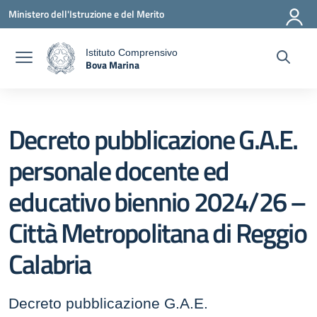
Vai ai contenuti
Vai al menu di navigazione
Vai al footer
Ministero dell'Istruzione e del Merito
Istituto Comprensivo
Bova Marina
a
— Visita la pagina iniziale della scuola
Decreto pubblicazione G.A.E.
personale docente ed
educativo biennio 2024/26 –
Città Metropolitana di Reggio
Calabria
Decreto pubblicazione G.A.E.