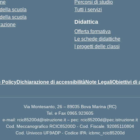
one
Percorsi di studio
 della scuola
Tutti i servizi
 della scuola
Didattica
zazione
Offerta formativa
Le schede didattiche
I progetti delle classi
 Policy
Dichiarazione di accessibilità
Note Legali
Obiettivi di 
Via Montesanto, 26 – 89035 Bova Marina (RC)
Tel. e Fax 0965.923605
e-mail: rcic85200d@istruzione.it – pec: rcic85200d@pec.istruzione.it
Cod. Meccanografico RCIC85200D - Cod. Fiscale. 92085110804
Cod. Univoco UF9ADP - Codice IPA: icbmc_rcic85200d