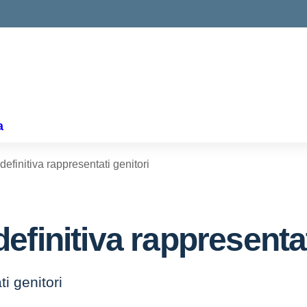
ella scuola
a
efinitiva rappresentati genitori
finitiva rappresentat
i genitori