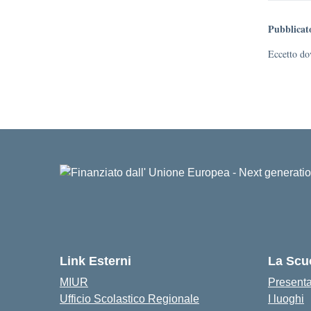
Pubblicat
Eccetto dov
Link Esterni
La Scu
MIUR
Present
Ufficio Scolastico Regionale
I luoghi