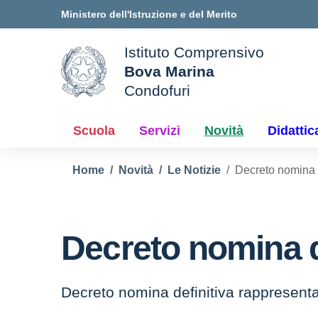
Vai ai contenuti
Vai al menu di navigazione
Vai al footer
Ministero dell'Istruzione e del Merito
Istituto Comprensivo
Bova Marina
ale della scuola
Condofuri
— Visita la pagina iniziale d
Scuola
Servizi
Novità
Didattic
Home
Novità
Le Notizie
Decreto nomina d
Decreto nomina de
Decreto nomina definitiva rappresentat