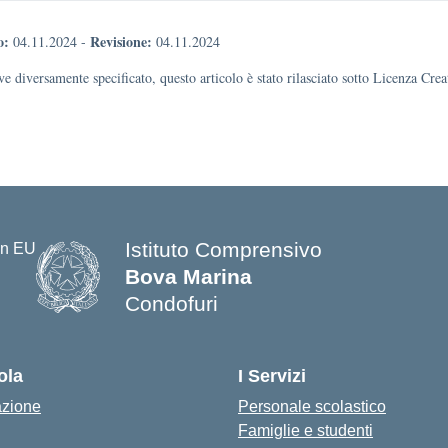
o:
Revisione:
04.11.2024
-
04.11.2024
e diversamente specificato, questo articolo è stato rilasciato sotto Licenza Cr
Istituto Comprensivo
Bova Marina
Condofuri
— Visita la pagina iniziale della s
ola
I Servizi
azione
Personale scolastico
Famiglie e studenti