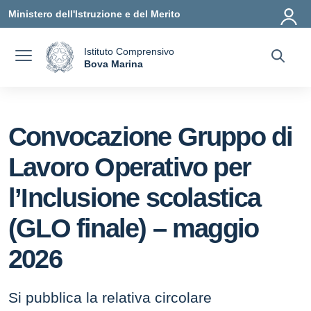
Vai ai contenuti
Vai al menu di navigazione
Vai al footer
Ministero dell'Istruzione e del Merito
Istituto Comprensivo
a
Bova Marina
— Visita la pagina iniziale della scuola
Convocazione Gruppo di
Lavoro Operativo per
l’Inclusione scolastica
(GLO finale) – maggio
2026
Si pubblica la relativa circolare