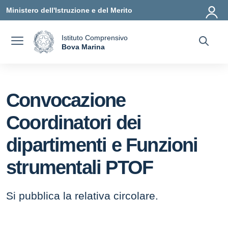
Vai ai contenuti
Vai al menu di navigazione
Vai al footer
Ministero dell'Istruzione e del Merito
Istituto Comprensivo
a
Bova Marina
— Visita la pagina iniziale della scuola
Convocazione
Coordinatori dei
dipartimenti e Funzioni
strumentali PTOF
Si pubblica la relativa circolare.