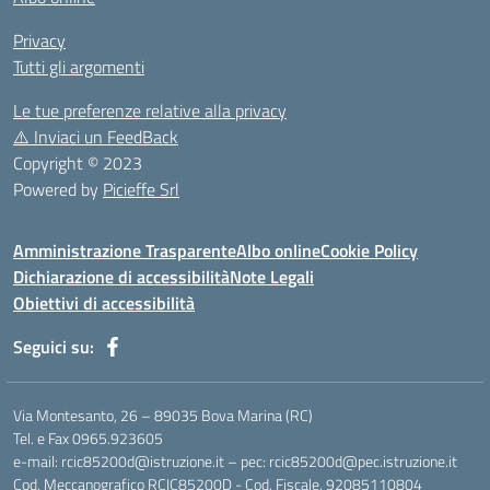
Privacy
Tutti gli argomenti
Le tue preferenze relative alla privacy
⚠️
Inviaci un FeedBack
Copyright © 2023
Powered by
Picieffe Srl
Amministrazione Trasparente
Albo online
Cookie Policy
Dichiarazione di accessibilità
Note Legali
Obiettivi di accessibilità
Seguici su:
Via Montesanto, 26 – 89035 Bova Marina (RC)
Tel. e Fax 0965.923605
e-mail: rcic85200d@istruzione.it – pec: rcic85200d@pec.istruzione.it
Cod. Meccanografico RCIC85200D - Cod. Fiscale. 92085110804