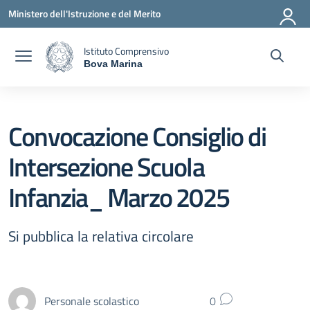
Vai ai contenuti
Vai al menu di navigazione
Vai al footer
Ministero dell'Istruzione e del Merito
Istituto Comprensivo
Bova Marina
— Visita la pagina iniziale della scuola
Convocazione Consiglio di
Intersezione Scuola
Infanzia_ Marzo 2025
Si pubblica la relativa circolare
Personale scolastico
0