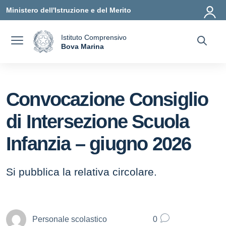
Vai ai contenuti
Vai al menu di navigazione
Vai al footer
Ministero dell'Istruzione e del Merito
Istituto Comprensivo
a
Bova Marina
— Visita la pagina iniziale della scuola
Convocazione Consiglio
di Intersezione Scuola
Infanzia – giugno 2026
Si pubblica la relativa circolare.
Personale scolastico
0