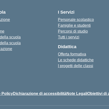
— Visita la pagina iniziale della s
ola
I Servizi
azione
Personale scolastico
Famiglie e studenti
one
Percorsi di studio
 della scuola
Tutti i servizi
 della scuola
Didattica
zazione
Offerta formativa
Le schede didattiche
I progetti delle classi
 Policy
Dichiarazione di accessibilità
Note Legali
Obiettivi di 