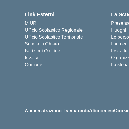
Link Esterni
La Scu
MIUR
Present
Ufficio Scolastico Regionale
I luoghi
Ufficio Scolastico Territoriale
Le pers
Scuola in Chiaro
I numeri
Iscrizioni On Line
Le carte
Invalsi
Organiz
Comune
La storia
Amministrazione Trasparente
Albo online
Cookie