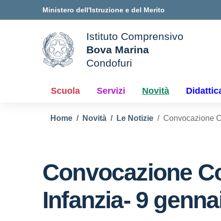
Vai ai contenuti
Vai al menu di navigazione
Vai al footer
Ministero dell'Istruzione e del Merito
Istituto Comprensivo
Bova Marina
ale della scuola
Condofuri
— Visita la pagina iniziale d
Scuola
Servizi
Novità
Didattic
Home
Novità
Le Notizie
Convocazione Co
Convocazione Con
Infanzia- 9 genna