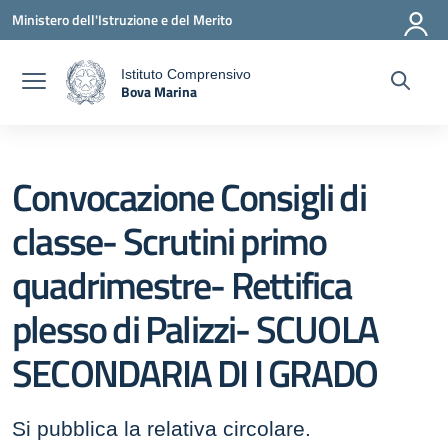
Vai ai contenuti
Vai al menu di navigazione
Vai al footer
Ministero dell'Istruzione e del Merito
Istituto Comprensivo
Bova Marina
a
— Visita la pagina iniziale della scuola
Convocazione Consigli di
classe- Scrutini primo
quadrimestre- Rettifica
plesso di Palizzi- SCUOLA
SECONDARIA DI I GRADO
Si pubblica la relativa circolare.