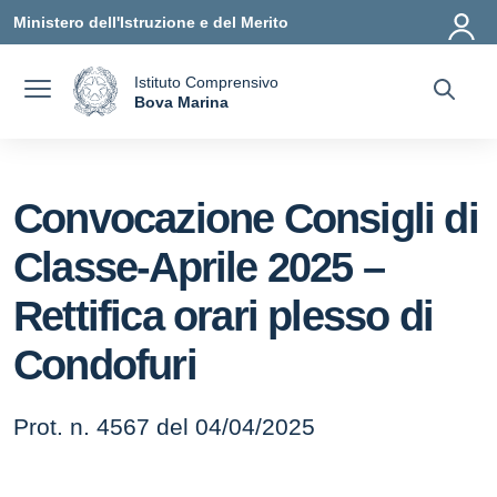
Vai ai contenuti
Vai al menu di navigazione
Vai al footer
Ministero dell'Istruzione e del Merito
Istituto Comprensivo
a
Bova Marina
— Visita la pagina iniziale della scuola
Convocazione Consigli di
Classe-Aprile 2025 –
Rettifica orari plesso di
Condofuri
Prot. n. 4567 del 04/04/2025