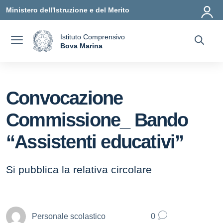
Vai ai contenuti
Vai al menu di navigazione
Vai al footer
Ministero dell'Istruzione e del Merito
Istituto Comprensivo
a
Bova Marina
— Visita la pagina iniziale della scuola
Convocazione
Commissione_ Bando
“Assistenti educativi”
Si pubblica la relativa circolare
Personale scolastico
0