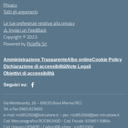
Privacy
Tutti gli argomenti
Le tue preferenze relative alla privacy
⚠️
Inviaci un FeedBack
Copyright © 2023
Powered by
Picieffe Srl
Amministrazione Trasparente
Albo online
Cookie Policy
Dichiarazione di accessibilità
Note Legali
Obiettivi di accessibilità
Seguici su:
Via Montesanto, 26 – 89035 Bova Marina (RC)
Tel. e Fax 0965.923605
e-mail: rcic85200d@istruzione.it – pec: rcic85200d@pec.istruzione.it
Cod. Meccanografico RCIC85200D - Cod. Fiscale. 92085110804
Cod. Univoco UF9ADP - Codice IPA: icbmc_rcic85200d