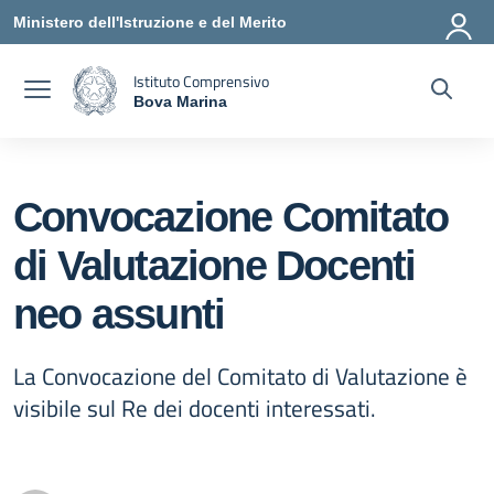
Vai ai contenuti
Vai al menu di navigazione
Vai al footer
Ministero dell'Istruzione e del Merito
Istituto Comprensivo
Bova Marina
— Visita la pagina iniziale della scuola
Convocazione Comitato
di Valutazione Docenti
neo assunti
La Convocazione del Comitato di Valutazione è
visibile sul Re dei docenti interessati.