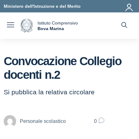
Vai ai contenuti
Vai al menu di navigazione
Vai al footer
Ministero dell'Istruzione e del Merito
Istituto Comprensivo
a
Bova Marina
— Visita la pagina iniziale della scuola
Convocazione Collegio
docenti n.2
Si pubblica la relativa circolare
Personale scolastico
0