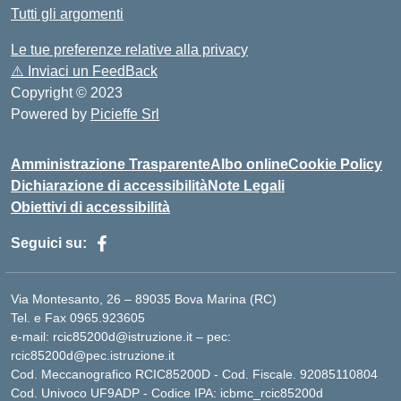
Tutti gli argomenti
Le tue preferenze relative alla privacy
⚠️
Inviaci un FeedBack
Copyright © 2023
Powered by
Picieffe Srl
Amministrazione Trasparente
Albo online
Cookie Policy
Dichiarazione di accessibilità
Note Legali
Obiettivi di accessibilità
Seguici su:
Via Montesanto, 26 – 89035 Bova Marina (RC)
Tel. e Fax 0965.923605
e-mail: rcic85200d@istruzione.it – pec:
rcic85200d@pec.istruzione.it
Cod. Meccanografico RCIC85200D - Cod. Fiscale. 92085110804
Cod. Univoco UF9ADP - Codice IPA: icbmc_rcic85200d