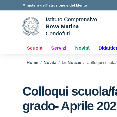
Vai ai contenuti
Vai al menu di navigazione
Vai al footer
Ministero dell'Istruzione e del Merito
Istituto Comprensivo
Bova Marina
ale della scuola
Condofuri
— Visita la pagina iniziale d
Scuola
Servizi
Novità
Didattic
Home
Novità
Le Notizie
Colloqui scuola/
Colloqui scuola/f
grado- Aprile 20