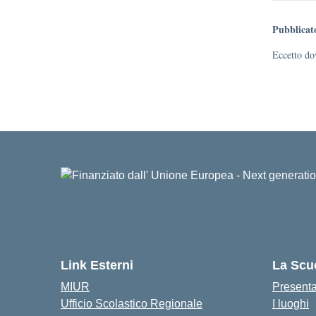
Pubblicat
Eccetto dov
Link Esterni
La Scu
MIUR
Present
Ufficio Scolastico Regionale
I luoghi