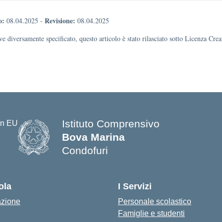
o:
Revisione:
08.04.2025
-
08.04.2025
e diversamente specificato, questo articolo è stato rilasciato sotto Licenza Cr
Istituto Comprensivo
Bova Marina
Condofuri
— Visita la pagina iniziale della s
ola
I Servizi
azione
Personale scolastico
Famiglie e studenti