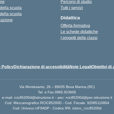
one
Percorsi di studio
 della scuola
Tutti i servizi
 della scuola
Didattica
zazione
Offerta formativa
Le schede didattiche
I progetti delle classi
 Policy
Dichiarazione di accessibilità
Note Legali
Obiettivi di 
Via Montesanto, 26 – 89035 Bova Marina (RC)
Tel. e Fax 0965.923605
e-mail: rcic85200d@istruzione.it – pec: rcic85200d@pec.istruzione.it
Cod. Meccanografico RCIC85200D - Cod. Fiscale. 92085110804
Cod. Univoco UF9ADP - Codice IPA: icbmc_rcic85200d