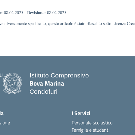
o:
Revisione:
08.02.2025
-
08.02.2025
e diversamente specificato, questo articolo è stato rilasciato sotto Licenza Cr
Istituto Comprensivo
Bova Marina
Condofuri
— Visita la pagina iniziale della scuo
la
I Servizi
zione
Personale scolastico
Famiglie e studenti