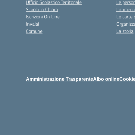
Ufficio Scolastico Territoriale
Le perso
Scuola in Chiaro
I numeri 
Iscrizioni On Line
Le carte 
Invalsi
Organizz
Comune
La storia
Amministrazione Trasparente
Albo online
Cookie