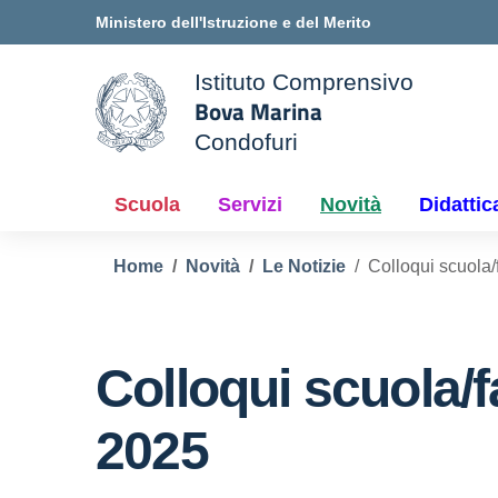
Vai ai contenuti
Vai al menu di navigazione
Vai al footer
Ministero dell'Istruzione e del Merito
Istituto Comprensivo
Bova Marina
ale della scuola
Condofuri
— Visita la pagina iniziale d
Scuola
Servizi
Novità
Didattic
Home
Novità
Le Notizie
Colloqui scuola/
Colloqui scuola/f
2025