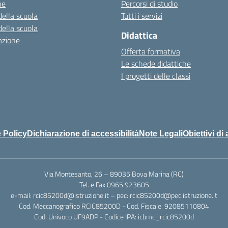
ne
Percorsi di studio
della scuola
Tutti i servizi
della scuola
Didattica
azione
Offerta formativa
Le schede didattiche
I progetti delle classi
 Policy
Dichiarazione di accessibilità
Note Legali
Obiettivi di 
Via Montesanto, 26 – 89035 Bova Marina (RC)
Tel. e Fax 0965.923605
e-mail: rcic85200d@istruzione.it – pec: rcic85200d@pec.istruzione.it
Cod. Meccanografico RCIC85200D - Cod. Fiscale. 92085110804
Cod. Univoco UF9ADP - Codice IPA: icbmc_rcic85200d