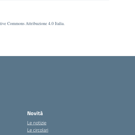
eative Commons Attribuzione 4.0 Italia.
la
Novità
Le notizie
Le circolari