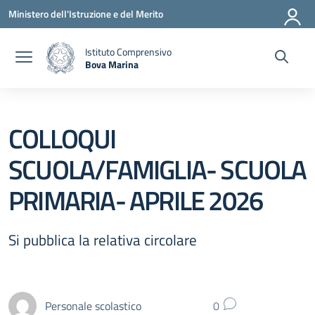
Vai ai contenuti
Vai al menu di navigazione
Vai al footer
Ministero dell'Istruzione e del Merito
Istituto Comprensivo
Bova Marina
— Visita la pagina iniziale della scuola
COLLOQUI
SCUOLA/FAMIGLIA- SCUOLA
PRIMARIA- APRILE 2026
Si pubblica la relativa circolare
Personale scolastico
0