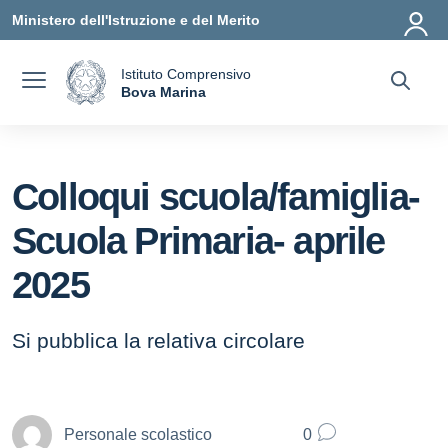
Vai ai contenuti
Vai al menu di navigazione
Vai al footer
Ministero dell'Istruzione e del Merito
Istituto Comprensivo
a
Bova Marina
— Visita la pagina iniziale della scuola
Colloqui scuola/famiglia-
Scuola Primaria- aprile
2025
Si pubblica la relativa circolare
Personale scolastico
0