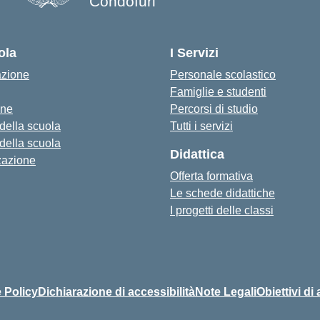
Condofuri
— Visita la pagina iniziale della s
ola
I Servizi
azione
Personale scolastico
Famiglie e studenti
one
Percorsi di studio
 della scuola
Tutti i servizi
 della scuola
Didattica
zazione
Offerta formativa
Le schede didattiche
I progetti delle classi
 Policy
Dichiarazione di accessibilità
Note Legali
Obiettivi di 