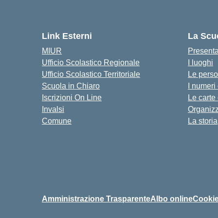
Link Esterni
La Scu
MIUR
Present
Ufficio Scolastico Regionale
I luoghi
Ufficio Scolastico Territoriale
Le pers
Scuola in Chiaro
I numeri
Iscrizioni On Line
Le carte
Invalsi
Organiz
Comune
La storia
Amministrazione Trasparente
Albo online
Cookie