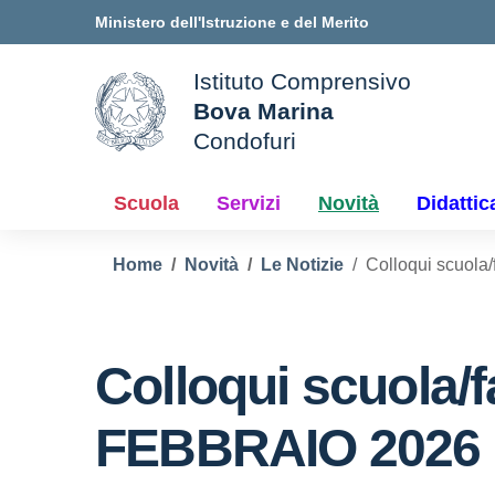
Vai ai contenuti
Vai al menu di navigazione
Vai al footer
Ministero dell'Istruzione e del Merito
Istituto Comprensivo
Bova Marina
ale della scuola
Condofuri
— Visita la pagina iniziale d
Scuola
Servizi
Novità
Didattic
Home
Novità
Le Notizie
Colloqui scuola
Colloqui scuola/f
FEBBRAIO 2026