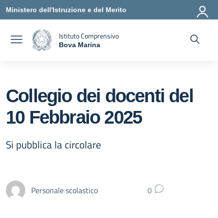
Vai ai contenuti
Vai al menu di navigazione
Vai al footer
Ministero dell'Istruzione e del Merito
Istituto Comprensivo
Bova Marina
— Visita la pagina iniziale della scuola
Collegio dei docenti del
10 Febbraio 2025
Si pubblica la circolare
Personale scolastico
0