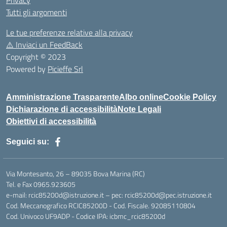
Privacy
Tutti gli argomenti
Le tue preferenze relative alla privacy
⚠️
Inviaci un FeedBack
Copyright © 2023
Powered by
Picieffe Srl
Amministrazione Trasparente
Albo online
Cookie Policy
Dichiarazione di accessibilità
Note Legali
Obiettivi di accessibilità
Seguici su:
Via Montesanto, 26 – 89035 Bova Marina (RC)
Tel. e Fax 0965.923605
e-mail: rcic85200d@istruzione.it – pec: rcic85200d@pec.istruzione.it
Cod. Meccanografico RCIC85200D - Cod. Fiscale. 92085110804
Cod. Univoco UF9ADP - Codice IPA: icbmc_rcic85200d