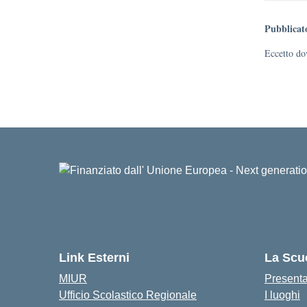
Pubblicat
Eccetto dov
Link Esterni
La Scu
MIUR
Present
Ufficio Scolastico Regionale
I luoghi