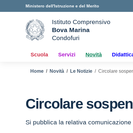
Vai ai contenuti
Vai al menu di navigazione
Vai al footer
Ministero dell'Istruzione e del Merito
Istituto Comprensivo
Bova Marina
ale della scuola
Condofuri
— Visita la pagina iniziale d
Scuola
Servizi
Novità
Didattic
Home
Novità
Le Notizie
Circolare sospen
Circolare sospen
Si pubblica la relativa comunicazione