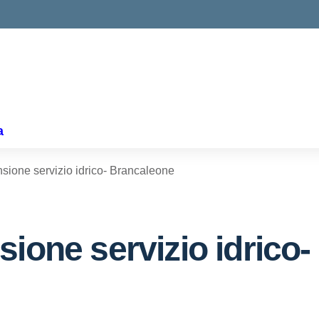
ella scuola
a
sione servizio idrico- Brancaleone
sione servizio idrico