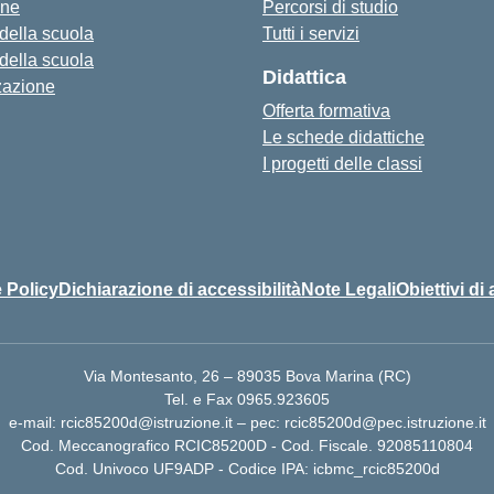
one
Percorsi di studio
 della scuola
Tutti i servizi
 della scuola
Didattica
zazione
Offerta formativa
Le schede didattiche
I progetti delle classi
 Policy
Dichiarazione di accessibilità
Note Legali
Obiettivi di 
Via Montesanto, 26 – 89035 Bova Marina (RC)
Tel. e Fax 0965.923605
e-mail: rcic85200d@istruzione.it – pec: rcic85200d@pec.istruzione.it
Cod. Meccanografico RCIC85200D - Cod. Fiscale. 92085110804
Cod. Univoco UF9ADP - Codice IPA: icbmc_rcic85200d