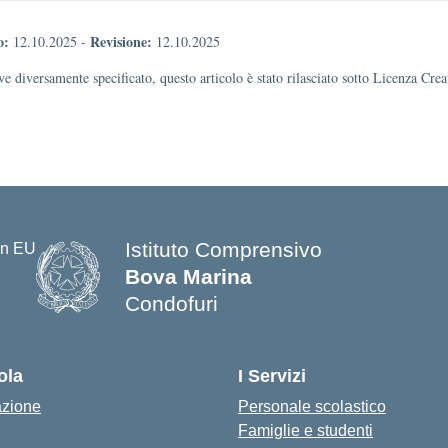
o:
Revisione:
12.10.2025
-
12.10.2025
e diversamente specificato, questo articolo è stato rilasciato sotto Licenza Cr
Istituto Comprensivo
Bova Marina
Condofuri
— Visita la pagina iniziale della s
ola
I Servizi
azione
Personale scolastico
Famiglie e studenti