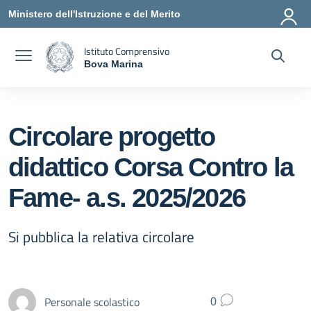
Vai ai contenuti
Vai al menu di navigazione
Vai al footer
Ministero dell'Istruzione e del Merito
Istituto Comprensivo
Bova Marina
— Visita la pagina iniziale della scuola
Circolare progetto
didattico Corsa Contro la
Fame- a.s. 2025/2026
Si pubblica la relativa circolare
Personale scolastico
0