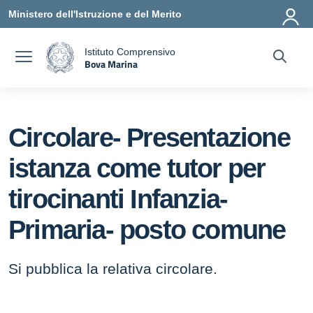
Vai ai contenuti
Vai al menu di navigazione
Vai al footer
Ministero dell'Istruzione e del Merito
Istituto Comprensivo
Bova Marina
a
— Visita la pagina iniziale della scuola
Circolare- Presentazione
istanza come tutor per
tirocinanti Infanzia-
Primaria- posto comune
Si pubblica la relativa circolare.