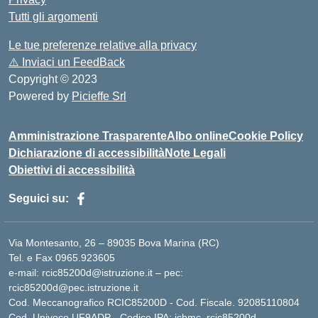
Tutti gli argomenti
Le tue preferenze relative alla privacy
⚠️
Inviaci un FeedBack
Copyright © 2023
Powered by
Picieffe Srl
Amministrazione Trasparente
Albo online
Cookie Policy
Dichiarazione di accessibilità
Note Legali
Obiettivi di accessibilità
Seguici su:
Via Montesanto, 26 – 89035 Bova Marina (RC)
Tel. e Fax 0965.923605
e-mail: rcic85200d@istruzione.it – pec:
rcic85200d@pec.istruzione.it
Cod. Meccanografico RCIC85200D - Cod. Fiscale. 92085110804
Cod. Univoco UF9ADP - Codice IPA: icbmc_rcic85200d