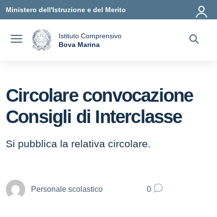
Vai ai contenuti
Vai al menu di navigazione
Vai al footer
Ministero dell'Istruzione e del Merito
Istituto Comprensivo
a
Bova Marina
— Visita la pagina iniziale della scuola
Circolare convocazione
Consigli di Interclasse
Si pubblica la relativa circolare.
Personale scolastico
0