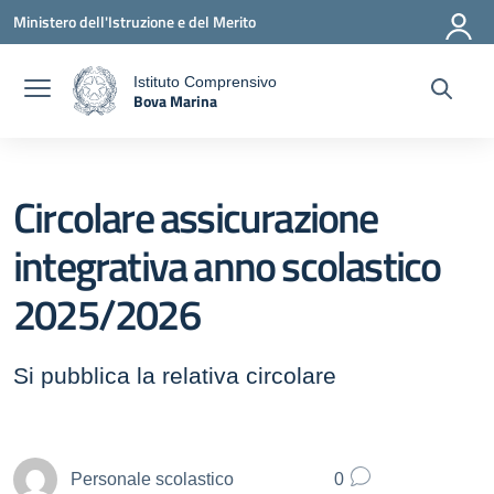
Vai ai contenuti
Vai al menu di navigazione
Vai al footer
Ministero dell'Istruzione e del Merito
Istituto Comprensivo
Bova Marina
a
— Visita la pagina iniziale della scuola
Circolare assicurazione
integrativa anno scolastico
2025/2026
Si pubblica la relativa circolare
Personale scolastico
0