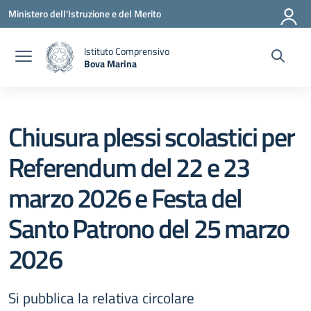
Vai ai contenuti
Vai al menu di navigazione
Vai al footer
Ministero dell'Istruzione e del Merito
Istituto Comprensivo
Bova Marina
— Visita la pagina iniziale della scuola
Chiusura plessi scolastici per
Referendum del 22 e 23
marzo 2026 e Festa del
Santo Patrono del 25 marzo
2026
Si pubblica la relativa circolare