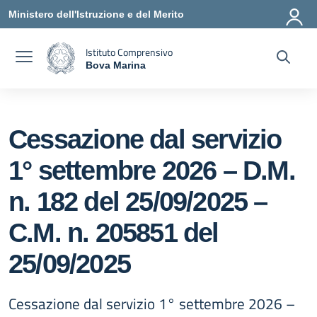
Vai ai contenuti
Vai al menu di navigazione
Vai al footer
Ministero dell'Istruzione e del Merito
Istituto Comprensivo
Bova Marina
— Visita la pagina iniziale della scuola
Cessazione dal servizio
1° settembre 2026 – D.M.
n. 182 del 25/09/2025 –
C.M. n. 205851 del
25/09/2025
Cessazione dal servizio 1° settembre 2026 –