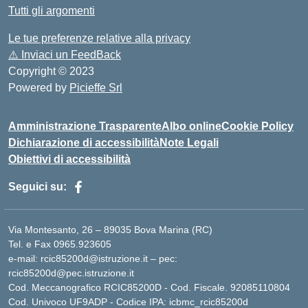
Tutti gli argomenti
Le tue preferenze relative alla privacy
⚠️
Inviaci un FeedBack
Copyright © 2023
Powered by
Picieffe Srl
Amministrazione Trasparente
Albo online
Cookie Policy
Dichiarazione di accessibilità
Note Legali
Obiettivi di accessibilità
Seguici su:
Via Montesanto, 26 – 89035 Bova Marina (RC)
Tel. e Fax 0965.923605
e-mail: rcic85200d@istruzione.it – pec:
rcic85200d@pec.istruzione.it
Cod. Meccanografico RCIC85200D - Cod. Fiscale. 92085110804
Cod. Univoco UF9ADP - Codice IPA: icbmc_rcic85200d