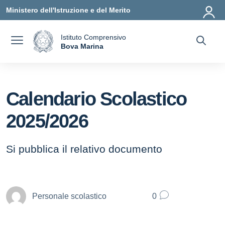
Vai ai contenuti
Vai al menu di navigazione
Vai al footer
Ministero dell'Istruzione e del Merito
Istituto Comprensivo
a
Bova Marina
— Visita la pagina iniziale della scuola
Calendario Scolastico
2025/2026
Si pubblica il relativo documento
Personale scolastico
0