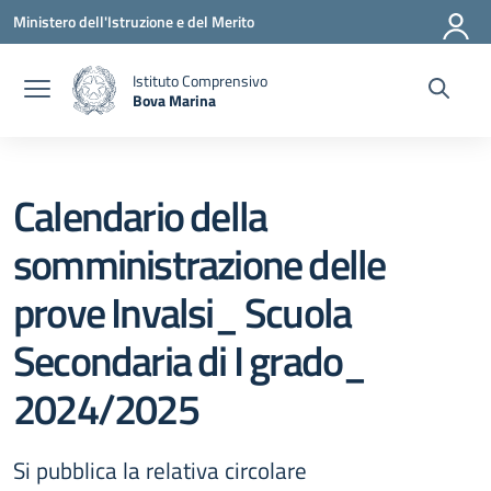
Vai ai contenuti
Vai al menu di navigazione
Vai al footer
Ministero dell'Istruzione e del Merito
Istituto Comprensivo
Bova Marina
— Visita la pagina iniziale della scuola
Calendario della
somministrazione delle
prove Invalsi_ Scuola
Secondaria di I grado_
2024/2025
Si pubblica la relativa circolare