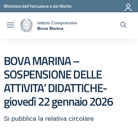
Vai ai contenuti
Vai al menu di navigazione
Vai al footer
Ministero dell'Istruzione e del Merito
Istituto Comprensivo
a
Bova Marina
— Visita la pagina iniziale della scuola
BOVA MARINA –
SOSPENSIONE DELLE
ATTIVITA’ DIDATTICHE-
giovedì 22 gennaio 2026
Si pubblica la relativa circolare