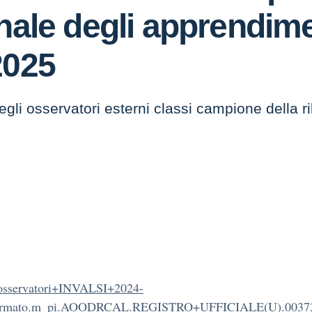
nale degli apprendime
2025
egli osservatori esterni classi campione della r
sservatori+INVALSI+2024-
irmato.m_pi.AOODRCAL.REGISTRO+UFFICIALE(U).00373