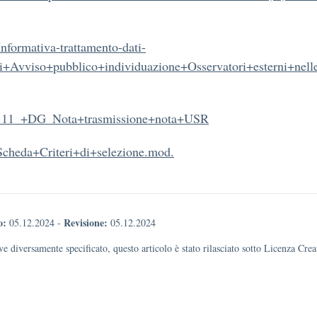
nformativa-trattamento-dati-
li+Avviso+pubblico+individuazione+Osservatori+esterni+nel
.11_+DG_Nota+trasmissione+nota+USR
Scheda+Criteri+di+selezione.mod.
o:
Revisione:
05.12.2024
-
05.12.2024
e diversamente specificato, questo articolo è stato rilasciato sotto Licenza Cr