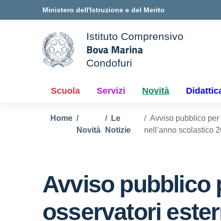
Vai ai contenuti
Vai al menu di navigazione
Vai al footer
Ministero dell'Istruzione e del Merito
Istituto Comprensivo
Bova Marina
ale della scuola
Condofuri
— Visita la pagina iniziale d
Scuola
Servizi
Novità
Didattic
Home
Le
Avviso pubblico per 
Novità
Notizie
nell’anno scolastico 
Avviso pubblico p
osservatori ester