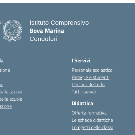
Istituto Comprensivo
Bova Marina
Condofuri
— Visita la pagina iniziale della scuo
la
I Servizi
zione
Personale scolastico
Famiglie e studenti
ne
Percorsi di studio
della scuola
Tutti i servizi
della scuola
Didattica
azione
Offerta formativa
Le schede didattiche
I progetti delle classi