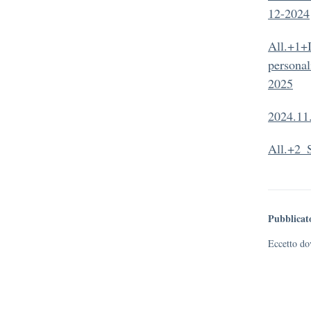
12-2024
All.+1+I
persona
2025
2024.11
All.+2_
Pubblicat
Eccetto dov