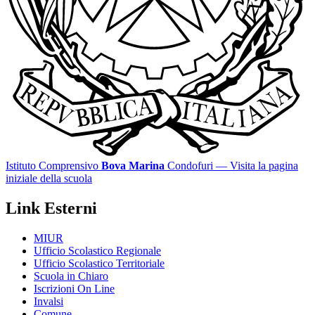
Istituto Comprensivo
Bova Marina
Condofuri
— Visita la pagina
iniziale della scuola
Link Esterni
MIUR
Ufficio Scolastico Regionale
Ufficio Scolastico Territoriale
Scuola in Chiaro
Iscrizioni On Line
Invalsi
Comune