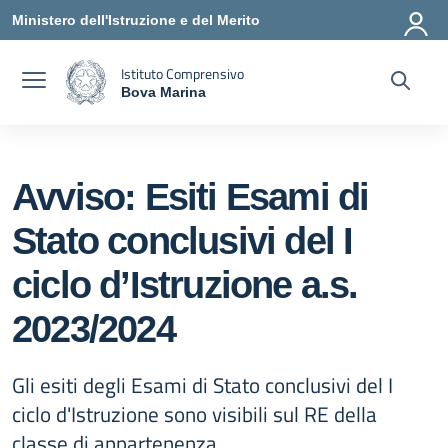
Vai ai contenuti
Vai al menu di navigazione
Vai al footer
Ministero dell'Istruzione e del Merito
Istituto Comprensivo
Bova Marina
— Visita la pagina iniziale della scuola
Avviso: Esiti Esami di
Stato conclusivi del I
ciclo d’Istruzione a.s.
2023/2024
Gli esiti degli Esami di Stato conclusivi del I
ciclo d'Istruzione sono visibili sul RE della
classe di appartenenza.