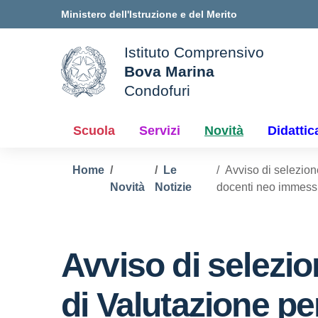
Vai ai contenuti
Vai al menu di navigazione
Vai al footer
Ministero dell'Istruzione e del Merito
Istituto Comprensivo
Bova Marina
ale della scuola
Condofuri
— Visita la pagina iniziale d
Scuola
Servizi
Novità
Didattic
Home
Le
Avviso di selezion
Novità
Notizie
docenti neo immess
Avviso di selezio
di Valutazione pe