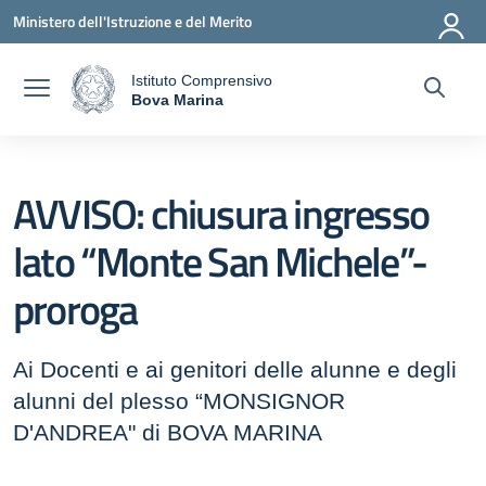
Vai ai contenuti
Vai al menu di navigazione
Vai al footer
Ministero dell'Istruzione e del Merito
Istituto Comprensivo
a
Bova Marina
— Visita la pagina iniziale della scuola
AVVISO: chiusura ingresso
lato “Monte San Michele”-
proroga
Ai Docenti e ai genitori delle alunne e degli
alunni del plesso “MONSIGNOR
D'ANDREA" di BOVA MARINA