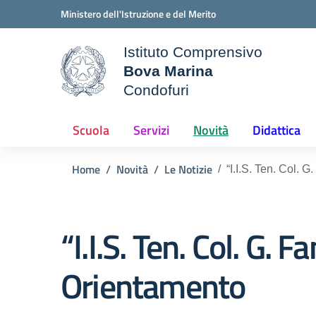
Vai ai contenuti
Vai al menu di navigazione
Vai al footer
Ministero dell'Istruzione e del Merito
Istituto Comprensivo
Bova Marina
ale della scuola
Condofuri
— Visita la pagina iniziale d
Scuola
Servizi
Novità
Didattica
Home
Novità
Le Notizie
“I.I.S. Ten. Col. G
“I.I.S. Ten. Col. G. 
Orientamento