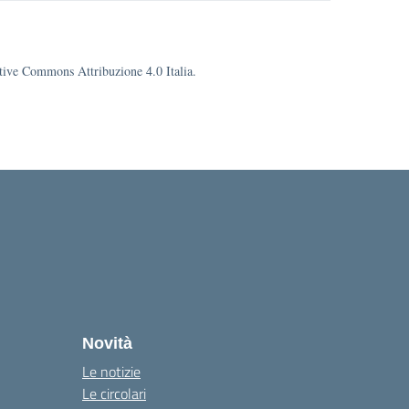
eative Commons Attribuzione 4.0 Italia.
la
Novità
Le notizie
Le circolari