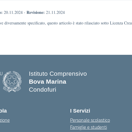
o:
Revisione:
20.11.2024
-
21.11.2024
e diversamente specificato, questo articolo è stato rilasciato sotto Licenza Cr
Istituto Comprensivo
Bova Marina
Condofuri
— Visita la pagina iniziale della scuo
ola
I Servizi
zione
Personale scolastico
Famiglie e studenti