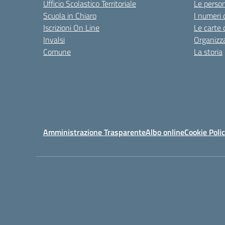
Ufficio Scolastico Territoriale
Le perso
Scuola in Chiaro
I numeri 
Iscrizioni On Line
Le carte 
Invalsi
Organizz
Comune
La storia
Amministrazione Trasparente
Albo online
Cookie Poli