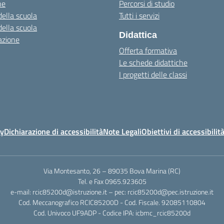
ne
Percorsi di studio
della scuola
Tutti i servizi
della scuola
Didattica
azione
Offerta formativa
Le schede didattiche
I progetti delle classi
cy
Dichiarazione di accessibilità
Note Legali
Obiettivi di accessibilit
Via Montesanto, 26 – 89035 Bova Marina (RC)
Tel. e Fax 0965.923605
e-mail: rcic85200d@istruzione.it – pec: rcic85200d@pec.istruzione.it
Cod. Meccanografico RCIC85200D - Cod. Fiscale. 92085110804
Cod. Univoco UF9ADP - Codice IPA: icbmc_rcic85200d