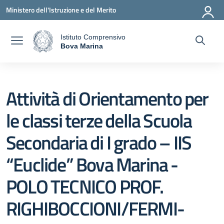
Vai ai contenuti
Vai al menu di navigazione
Vai al footer
Ministero dell'Istruzione e del Merito
Istituto Comprensivo
a
Bova Marina
— Visita la pagina iniziale della scuola
Attività di Orientamento per
le classi terze della Scuola
Secondaria di I grado – IIS
“Euclide” Bova Marina -
POLO TECNICO PROF.
RIGHIBOCCIONI/FERMI-